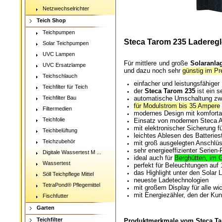
Netzwechselrichter
Teich Shop
Teichpumpen
Steca Tarom 235 Laderegle
Solar Teichpumpen
UVC Lampen
Für mittlere und große
Solaranla
UVC Ersatzlampe
und dazu noch sehr
günstig im Pr
Teichschlauch
einfacher und leistungsfähiger
Teichfilter für Teich
der
Steca Tarom 235
ist ein s
Teichfilter Bau
automatische Umschaltung zwi
für Modulstrom bis 35 Ampere
Filtermedien
modernes Design mit komforta
Teichfolie
Einsatz von modernen Steca Al
mit elektronischer Sicherung f
Teichbelüftung
leichtes Ablesen des Batteries
Teichzubehör
mit groß ausgelegten Anschlüs
sehr energieeffizienter Serie
Digitale Wassertest M ...
ideal auch für
Berghütten, im 
Wassertest
perfekt für Beleuchtungen auf 
das Highlight unter den Solar 
Söll Teichpflege Mittel
neueste Ladetechnologien
TetraPond® Pflegemittel
mit großem Display für alle wi
mit Energiezähler, den der Ku
Fischfutter
Garten
Teichfilter
Produktmerkmale vom Steca Ta