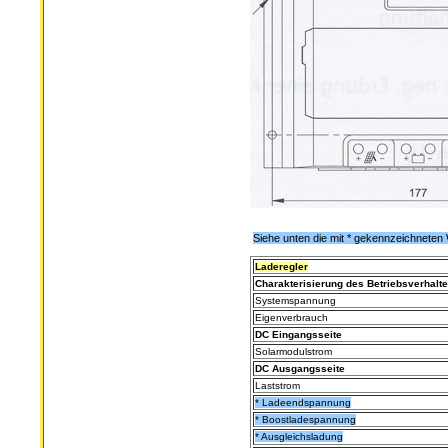
Siehe unten die mit * gekennzeichneten 
Laderegler
Charakterisierung des Betriebsverhalt
Systemspannung
Eigenverbrauch
DC Eingangsseite
Solarmodulstrom
DC Ausgangsseite
Laststrom
* Ladeendspannung
* Boostladespannung
* Ausgleichsladung