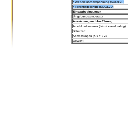
* Wiedereinschaltspannung (SOC/LVR)
* Tiefentladeschutz (SOC/LVD)
Einsatzbedingungen
Umgebungstemperatur
Ausstattung und Ausführung
Anschlussklemmen (fein- / einzeldrahtig)
Schutzart
Abmessungen (X x Y x Z)
Gewicht