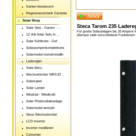
Garten bewässern
Regenwassertank Garantia
Solar Shop
Steca Tarom 235 Ladere
Solar Sets - Garten - ...
Für große Solaranlagen bis 35 Ampere Mo
12 Volt Solar Sets In ...
überaus viele verschiedene Funktionen z
Solar Kühltruhe - Gef ...
Solarpumpenkomplettsets
Solarmodul monokristallin
Laderegler
Solar Akku
Wechselrichter WRS Ef ...
Solarkabel
Solar Lampe
Windrad - Windkraft
Solar Photovoltaikanlage
Solarmodul amorph
Sinus Wechselrichter
LCD Inverter
Inverter modifiziert
Converter