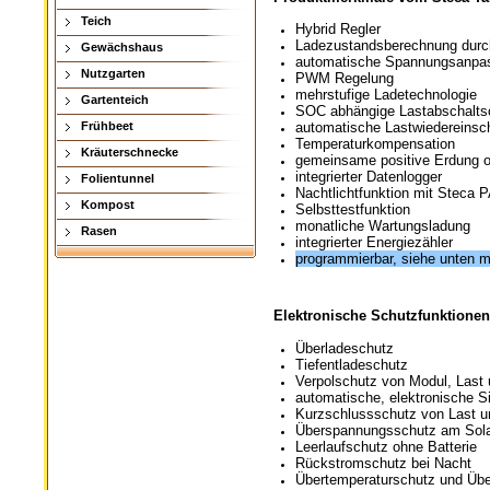
Teich
Hybrid Regler
Ladezustandsberechnung durc
Gewächshaus
automatische Spannungsanpa
Nutzgarten
PWM Regelung
mehrstufige Ladetechnologie
Gartenteich
SOC abhängige Lastabschalts
Frühbeet
automatische Lastwiedereinsc
Temperaturkompensation
Kräuterschnecke
gemeinsame positive Erdung o
integrierter Datenlogger
Folientunnel
Nachtlichtfunktion mit Steca 
Kompost
Selbsttestfunktion
monatliche Wartungsladung
Rasen
integrierter Energiezähler
programmierbar, siehe unten m
Elektronische Schutzfunktione
Überladeschutz
Tiefentladeschutz
Verpolschutz von Modul, Last 
automatische, elektronische S
Kurzschlussschutz von Last 
Überspannungsschutz am Sol
Leerlaufschutz ohne Batterie
Rückstromschutz bei Nacht
Übertemperaturschutz und Übe