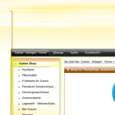
Sie sind hier:
Garten - Anlegen - Home
»
Garten Shop
Hochbeet
Shop für Teichpflege, Solartech
Pflanzkübel
Frühbeete für Garten
Petroleum Gewächshaus ...
Zimmergewächshaus
Gartenzubehör
Lagertank - Vielzweckfass
Bier brauen
Mosterei